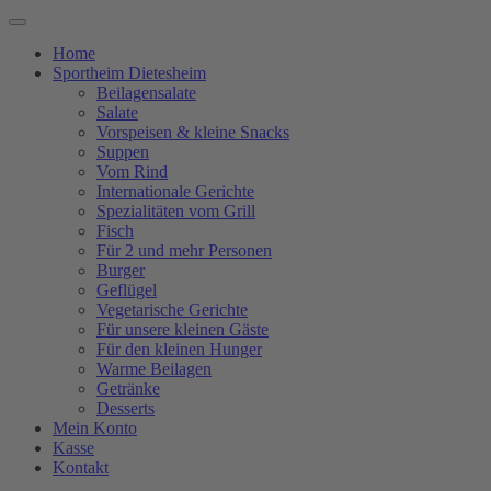
Home
Sportheim Dietesheim
Beilagensalate
Salate
Vorspeisen & kleine Snacks
Suppen
Vom Rind
Internationale Gerichte
Spezialitäten vom Grill
Fisch
Für 2 und mehr Personen
Burger
Geflügel
Vegetarische Gerichte
Für unsere kleinen Gäste
Für den kleinen Hunger
Warme Beilagen
Getränke
Desserts
Mein Konto
Kasse
Kontakt