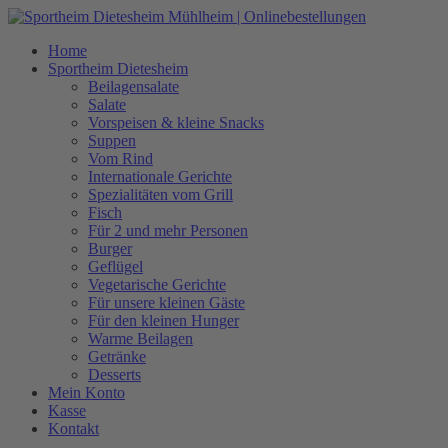
Zum
Inhalt
Home
springen
Sportheim Dietesheim
Beilagensalate
Salate
Vorspeisen & kleine Snacks
Suppen
Vom Rind
Internationale Gerichte
Spezialitäten vom Grill
Fisch
Für 2 und mehr Personen
Burger
Geflügel
Vegetarische Gerichte
Für unsere kleinen Gäste
Für den kleinen Hunger
Warme Beilagen
Getränke
Desserts
Mein Konto
Kasse
Kontakt