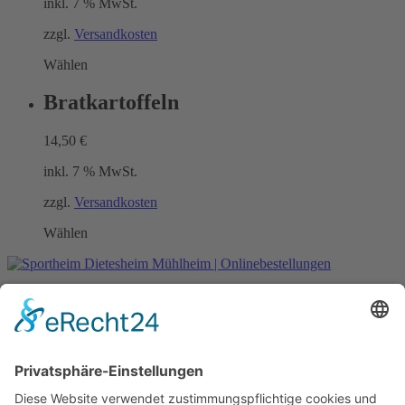
inkl. 7 % MwSt.
zzgl.
Versandkosten
Wählen
Bratkartoffeln
14,50
€
inkl. 7 % MwSt.
zzgl.
Versandkosten
Wählen
Datenschutzerklärung
Impressum
Mein Konto
Lieferung
Zahlungsarten
All rights reserved