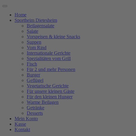
Home
Sportheim Dietesheim
Beilagensalate
Salate
Vorspeisen & kleine Snacks
Suppen
Vom Rind
Internationale Gerichte
Spezialitäten vom Grill
Fisch
Für 2 und mehr Personen
Burger
Geflügel
Vegetarische Gerichte
Für unsere kleinen Gäste
Für den kleinen Hunger
Warme Beilagen
Getränke
Desserts
Mein Konto
Kasse
Kontakt