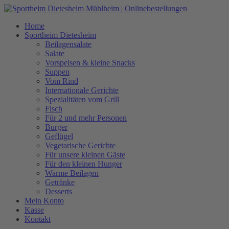
Zum
Inhalt
Home
springen
Sportheim Dietesheim
Beilagensalate
Salate
Vorspeisen & kleine Snacks
Suppen
Vom Rind
Internationale Gerichte
Spezialitäten vom Grill
Fisch
Für 2 und mehr Personen
Burger
Geflügel
Vegetarische Gerichte
Für unsere kleinen Gäste
Für den kleinen Hunger
Warme Beilagen
Getränke
Desserts
Mein Konto
Kasse
Kontakt