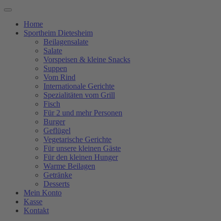
Home
Sportheim Dietesheim
Beilagensalate
Salate
Vorspeisen & kleine Snacks
Suppen
Vom Rind
Internationale Gerichte
Spezialitäten vom Grill
Fisch
Für 2 und mehr Personen
Burger
Geflügel
Vegetarische Gerichte
Für unsere kleinen Gäste
Für den kleinen Hunger
Warme Beilagen
Getränke
Desserts
Mein Konto
Kasse
Kontakt