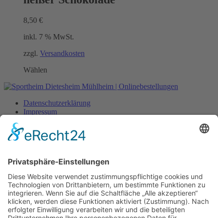
8,50
€
inkl. 7 % MwSt.
zzgl.
Versandkosten
Wählen
Datenschutzerklärung
Impressum
Mein Konto
Lieferung
Zahlungsarten
All rights reserved
Adresse Ändern
Lieferung
Pickup