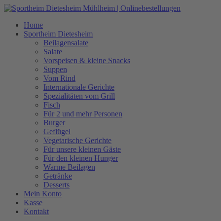
Zum
Inhalt
Home
springen
Sportheim Dietesheim
Beilagensalate
Salate
Vorspeisen & kleine Snacks
Suppen
Vom Rind
Internationale Gerichte
Spezialitäten vom Grill
Fisch
Für 2 und mehr Personen
Burger
Geflügel
Vegetarische Gerichte
Für unsere kleinen Gäste
Für den kleinen Hunger
Warme Beilagen
Getränke
Desserts
Mein Konto
Kasse
Kontakt