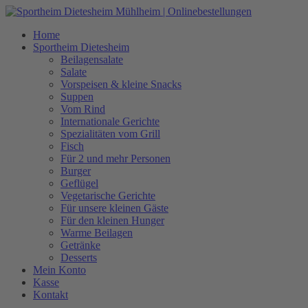
Zum
Inhalt
Home
springen
Sportheim Dietesheim
Beilagensalate
Salate
Vorspeisen & kleine Snacks
Suppen
Vom Rind
Internationale Gerichte
Spezialitäten vom Grill
Fisch
Für 2 und mehr Personen
Burger
Geflügel
Vegetarische Gerichte
Für unsere kleinen Gäste
Für den kleinen Hunger
Warme Beilagen
Getränke
Desserts
Mein Konto
Kasse
Kontakt