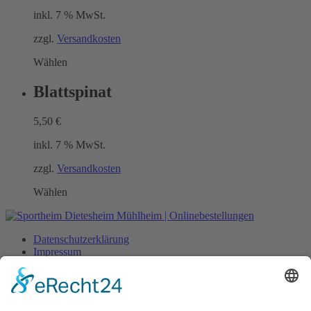
inkl. 7 % MwSt.
zzgl.
Versandkosten
Wählen
Blattspinat
5,50
€
inkl. 7 % MwSt.
zzgl.
Versandkosten
Wählen
Datenschutzerklärung
Impressum
Mein Konto
Lieferung
Zahlungsarten