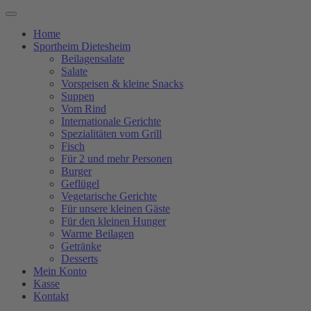
Home
Sportheim Dietesheim
Beilagensalate
Salate
Vorspeisen & kleine Snacks
Suppen
Vom Rind
Internationale Gerichte
Spezialitäten vom Grill
Fisch
Für 2 und mehr Personen
Burger
Geflügel
Vegetarische Gerichte
Für unsere kleinen Gäste
Für den kleinen Hunger
Warme Beilagen
Getränke
Desserts
Mein Konto
Kasse
Kontakt