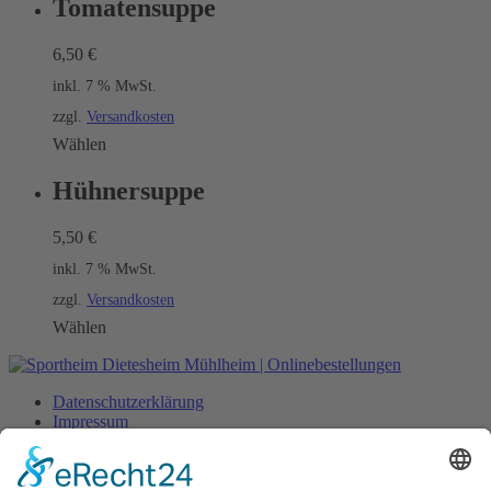
Tomatensuppe
6,50
€
inkl. 7 % MwSt.
zzgl.
Versandkosten
Wählen
Hühnersuppe
5,50
€
inkl. 7 % MwSt.
zzgl.
Versandkosten
Wählen
Datenschutzerklärung
Impressum
Mein Konto
Lieferung
Zahlungsarten