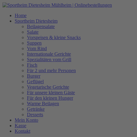
Zum
Inhalt
Home
springen
Sportheim Dietesheim
Beilagensalate
Salate
Vorspeisen & kleine Snacks
Suppen
Vom Rind
Internationale Gerichte
Spezialitäten vom Grill
Fisch
Für 2 und mehr Personen
Burger
Geflügel
Vegetarische Gerichte
Für unsere kleinen Gäste
Für den kleinen Hunger
Warme Beilagen
Getränke
Desserts
Mein Konto
Kasse
Kontakt