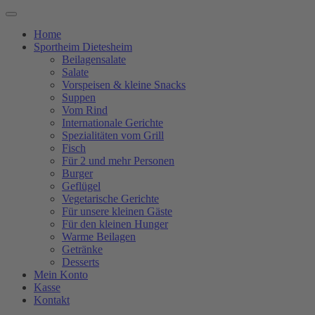
Home
Sportheim Dietesheim
Beilagensalate
Salate
Vorspeisen & kleine Snacks
Suppen
Vom Rind
Internationale Gerichte
Spezialitäten vom Grill
Fisch
Für 2 und mehr Personen
Burger
Geflügel
Vegetarische Gerichte
Für unsere kleinen Gäste
Für den kleinen Hunger
Warme Beilagen
Getränke
Desserts
Mein Konto
Kasse
Kontakt