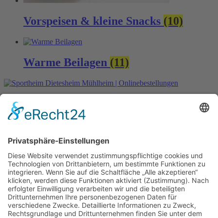
Vorspeisen & kleine Snacks
(10)
Warme Beilagen
(11)
Datenschutzerklärung
Impressum
Mein Konto
Lieferung
Zahlungsarten
All rights reserved
Adresse Ändern
Lieferung
Pickup