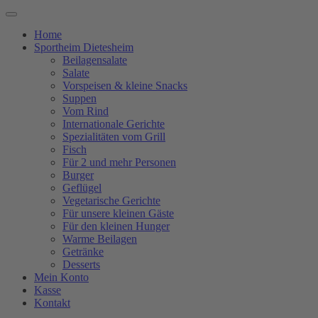
Home
Sportheim Dietesheim
Beilagensalate
Salate
Vorspeisen & kleine Snacks
Suppen
Vom Rind
Internationale Gerichte
Spezialitäten vom Grill
Fisch
Für 2 und mehr Personen
Burger
Geflügel
Vegetarische Gerichte
Für unsere kleinen Gäste
Für den kleinen Hunger
Warme Beilagen
Getränke
Desserts
Mein Konto
Kasse
Kontakt