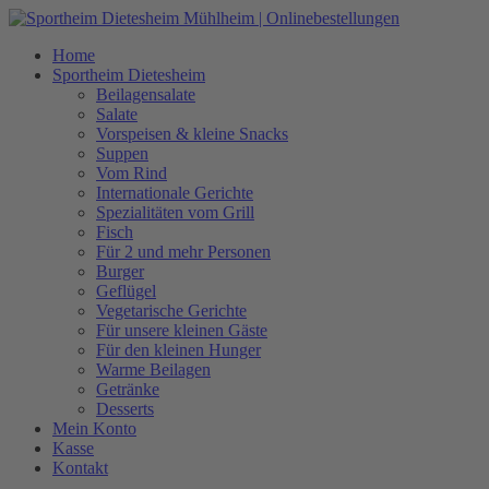
Zum
Inhalt
Home
springen
Sportheim Dietesheim
Beilagensalate
Salate
Vorspeisen & kleine Snacks
Suppen
Vom Rind
Internationale Gerichte
Spezialitäten vom Grill
Fisch
Für 2 und mehr Personen
Burger
Geflügel
Vegetarische Gerichte
Für unsere kleinen Gäste
Für den kleinen Hunger
Warme Beilagen
Getränke
Desserts
Mein Konto
Kasse
Kontakt