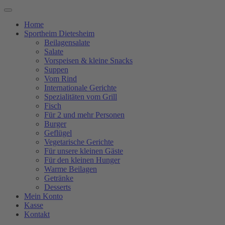
Home
Sportheim Dietesheim
Beilagensalate
Salate
Vorspeisen & kleine Snacks
Suppen
Vom Rind
Internationale Gerichte
Spezialitäten vom Grill
Fisch
Für 2 und mehr Personen
Burger
Geflügel
Vegetarische Gerichte
Für unsere kleinen Gäste
Für den kleinen Hunger
Warme Beilagen
Getränke
Desserts
Mein Konto
Kasse
Kontakt