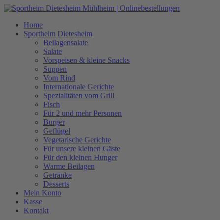
Home
Sportheim Dietesheim
Beilagensalate
Salate
Vorspeisen & kleine Snacks
Suppen
Vom Rind
Internationale Gerichte
Spezialitäten vom Grill
Fisch
Für 2 und mehr Personen
Burger
Geflügel
Vegetarische Gerichte
Für unsere kleinen Gäste
Für den kleinen Hunger
Warme Beilagen
Getränke
Desserts
Mein Konto
Kasse
Kontakt