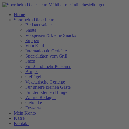
Zum
Inhalt
Home
springen
Sportheim Dietesheim
Beilagensalate
Salate
Vorspeisen & kleine Snacks
Suppen
Vom Rind
Internationale Gerichte
Spezialitäten vom Grill
Fisch
Für 2 und mehr Personen
Burger
Geflügel
Vegetarische Gerichte
Für unsere kleinen Gäste
Für den kleinen Hunger
Warme Beilagen
Getränke
Desserts
Mein Konto
Kasse
Kontakt