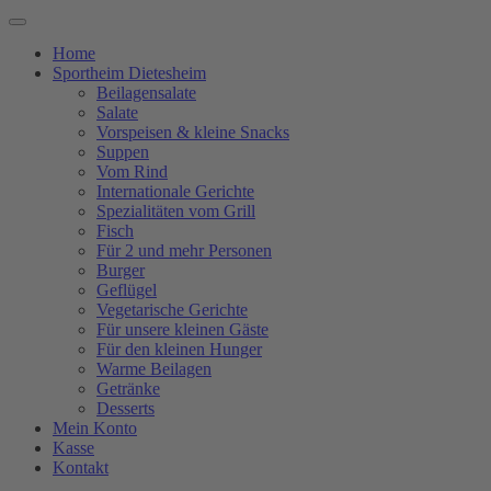
Home
Sportheim Dietesheim
Beilagensalate
Salate
Vorspeisen & kleine Snacks
Suppen
Vom Rind
Internationale Gerichte
Spezialitäten vom Grill
Fisch
Für 2 und mehr Personen
Burger
Geflügel
Vegetarische Gerichte
Für unsere kleinen Gäste
Für den kleinen Hunger
Warme Beilagen
Getränke
Desserts
Mein Konto
Kasse
Kontakt